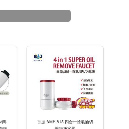
百振 AMF-818 四合一除氯油切
/商
龍頭淨水器
白鐵