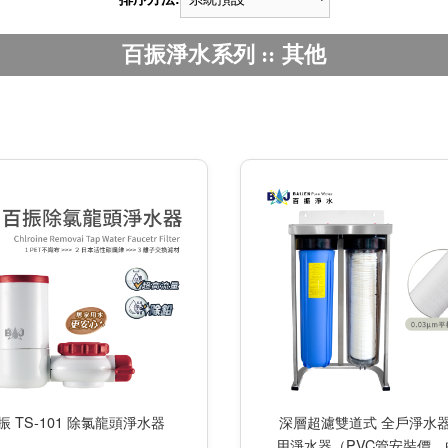
百振淨水系列 :: 其他
深層超濾雙道式 全戶淨水器
振 TS-101 除氯龍頭淨水器
用淨水器（PVC管安裝價，