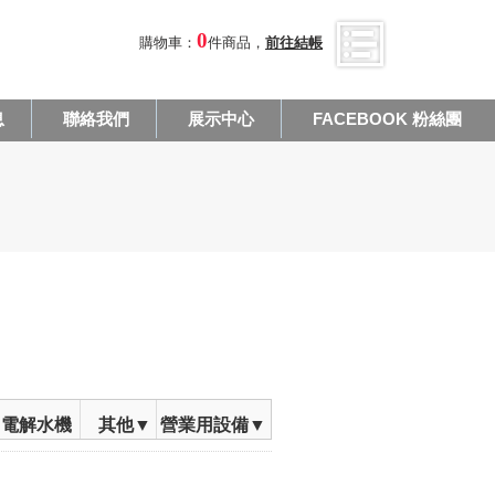
0
購物車：
件商品，
前往結帳
息
聯絡我們
展示中心
FACEBOOK 粉絲團
電解水機
其他▼
營業用設備▼