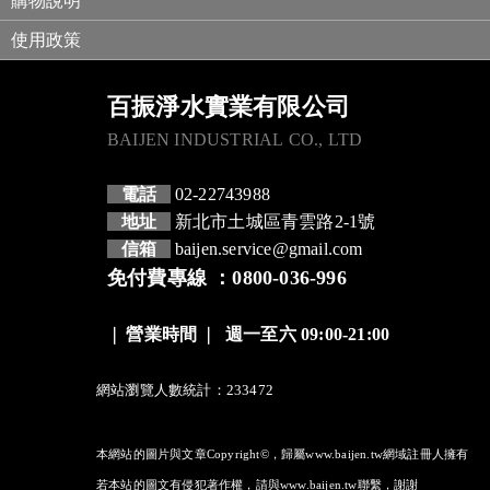
購物說明
使用政策
百振淨水實業有限公司
BAIJEN INDUSTRIAL CO., LTD
電話
02-22743988
地址
新北市土城區青雲路2-1號
信箱
baijen.service@gmail.com
免付費專線 ：0800-036-996
❘
營業時間
❘
週一至六 09:00-21:00
網站瀏覽人數統計：233472
本網站的圖片與文章Copyright©，歸屬www.baijen.tw網域註冊人擁有
若本站的圖文有侵犯著作權，請與www.baijen.tw聯繫，謝謝