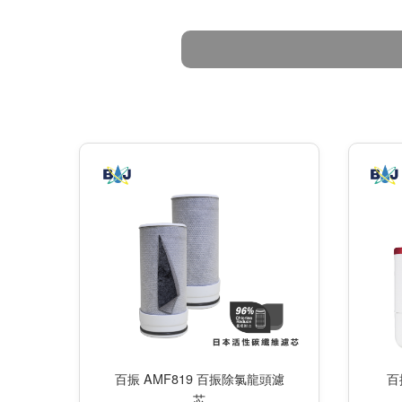
百振 AMF819 百振除氯龍頭濾
百
芯