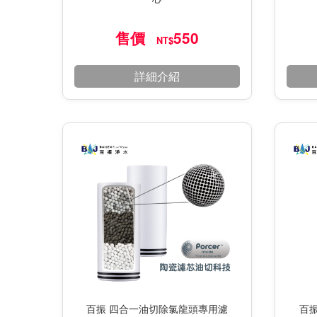
售價
550
NT$
詳細介紹
百振 四合一油切除氯龍頭專用濾
百振