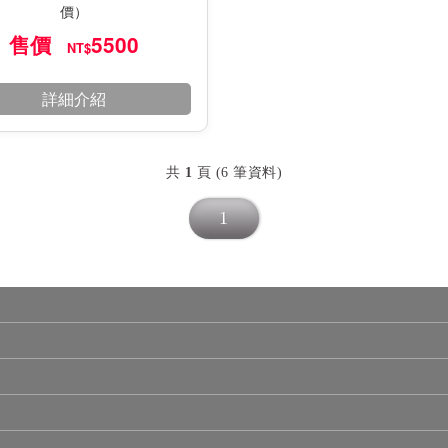
價）
售價
5500
NT$
詳細介紹
共
1
頁 (6 筆資料)
1