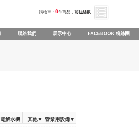
0
購物車：
件商品，
前往結帳
息
聯絡我們
展示中心
FACEBOOK 粉絲團
電解水機
其他▼
營業用設備▼