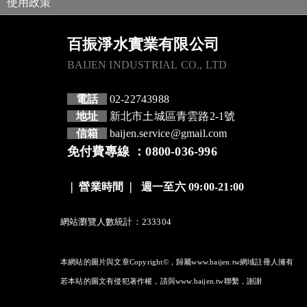
使用政策
百振淨水實業有限公司
BAIJEN INDUSTRIAL CO., LTD
電話
02-22743988
地址
新北市土城區青雲路2-1號
信箱
baijen.service@gmail.com
免付費專線 ：0800-036-996
❘
營業時間
❘
週一至六 09:00-21:00
網站瀏覽人數統計：233304
本網站的圖片與文章Copyright©，歸屬www.baijen.tw網域註冊人擁有
若本站的圖文有侵犯著作權，請與www.baijen.tw聯繫，謝謝