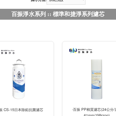
百振淨水系列 :: 標準和捷淨系列濾芯
‧百振 PP棉質濾芯(24公分
振 CS-15日本除鉛抗菌濾芯
61mm/1Micron)