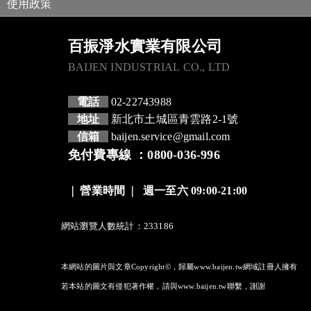
使用政策
百振淨水實業有限公司
BAIJEN INDUSTRIAL CO., LTD
電話
02-22743988
地址
新北市土城區青雲路2-1號
信箱
baijen.service@gmail.com
免付費專線 ：0800-036-996
❘
營業時間
❘
週一至六 09:00-21:00
網站瀏覽人數統計：233186
本網站的圖片與文章Copyright©，歸屬www.baijen.tw網域註冊人擁有
若本站的圖文有侵犯著作權，請與www.baijen.tw聯繫，謝謝