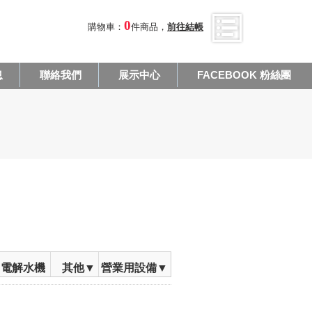
0
購物車：
件商品，
前往結帳
息
聯絡我們
展示中心
FACEBOOK 粉絲團
電解水機
其他▼
營業用設備▼