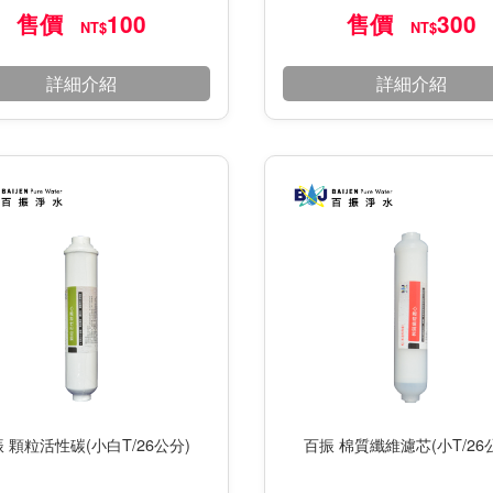
售價
100
售價
300
NT$
NT$
詳細介紹
詳細介紹
 顆粒活性碳(小白T/26公分)
百振 棉質纖維濾芯(小T/26