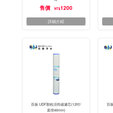
售價
1200
NT$
詳細介紹
百振 UDF顆粒活性碳濾芯(12吋/
百振
直徑46mm)