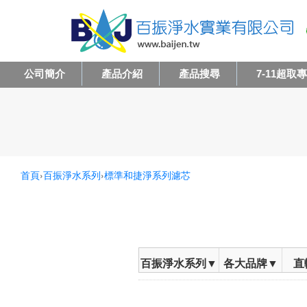
公司簡介
產品介紹
產品搜尋
7-11超取
首頁
›
百振淨水系列
›
標準和捷淨系列濾芯
百振淨水系列▼
各大品牌▼
直