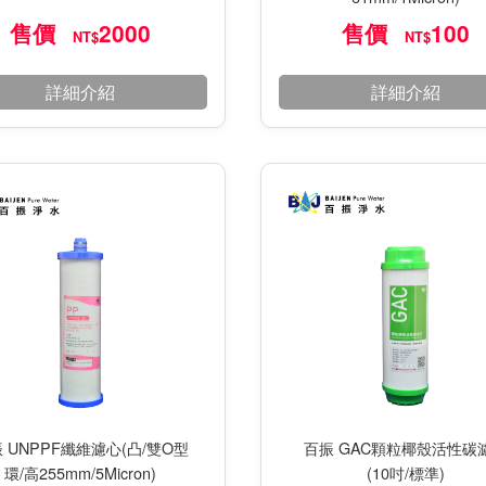
售價
2000
售價
100
NT$
NT$
詳細介紹
詳細介紹
百振 GAC顆粒椰殼活性碳
 UNPPF纖維濾心(凸/雙O型
(10吋/標準)
環/高255mm/5Micron)