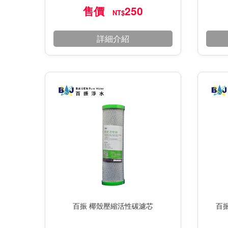
售價
250
NT$
詳細介紹
百振 椰殼壓縮活性碳濾芯
百振