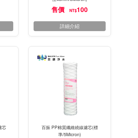
售價
100
NT$
詳細介紹
濾芯
百振 PP棉質纖維繞線濾芯(標
準/5Micron)