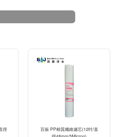
/直徑
百振 PP棉質纖維濾芯(12吋/直
徑48mm/5Micron)