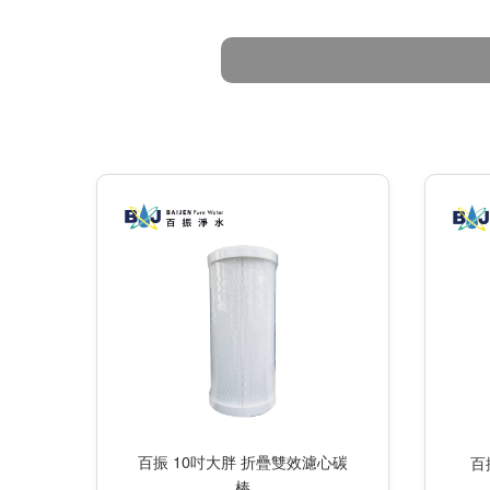
百振 10吋大胖 折疊雙效濾心碳
百
棒