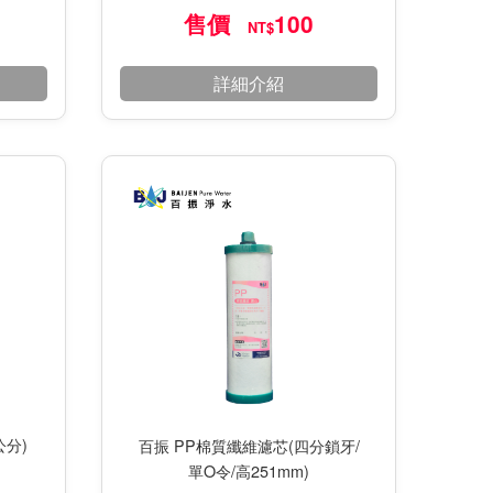
售價
100
NT$
詳細介紹
公分)
百振 PP棉質纖維濾芯(四分鎖牙/
單O令/高251mm)