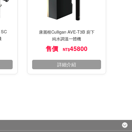
 SC
康麗根Culligan AVE-T3B 廚下
機
純水調溫一體機
售價
45800
NT$
詳細介紹