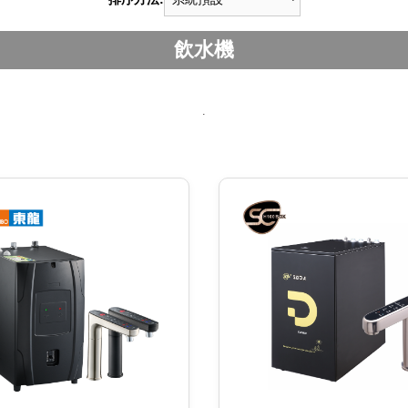
飲水機
.