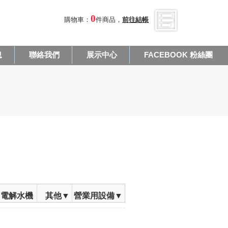
0
購物車：
件商品，
前往結帳
息
聯絡我們
展示中心
FACEBOOK 粉絲團
電解水機
其他▼
營業用設備▼