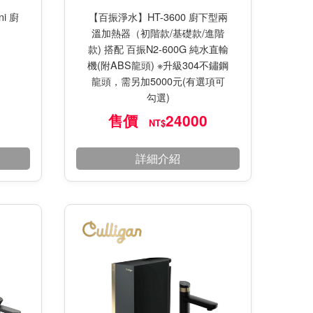
ni 廚
【百振淨水】HT-3600 廚下型兩
溫加熱器（初階款/基礎款/進階
款) 搭配 百振N2-600G 純水直輸
機(附ABS龍頭) ※升級304不鏽鋼
龍頭，需另加5000元(有選項可
勾選)
售價
24000
NT$
詳細介紹