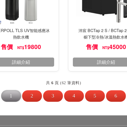
ERPOLL TLS UV智能感應冰
沛宸 BCTap 2 S / BCTap 2
熱飲水機
櫥下型冷熱/冰溫熱飲水
售價
19800
售價
45000
NT$
NT$
詳細介紹
詳細介紹
共
6
頁 (62 筆資料)
1
2
3
4
5
6