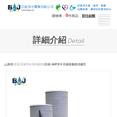
0
購物車：
件商品，
前往結帳
詳細介紹
Detail
路徑:
首頁|
百振淨水系列
|
其他
|百振 AMF819 百振除氯龍頭濾芯