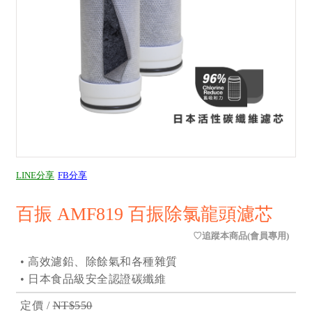
LINE分享
FB分享
百振 AMF819 百振除氯龍頭濾芯
• 高效濾鉛、除餘氣和各種雜質
• 日本食品級安全認證碳纖維
定價 /
NT$550