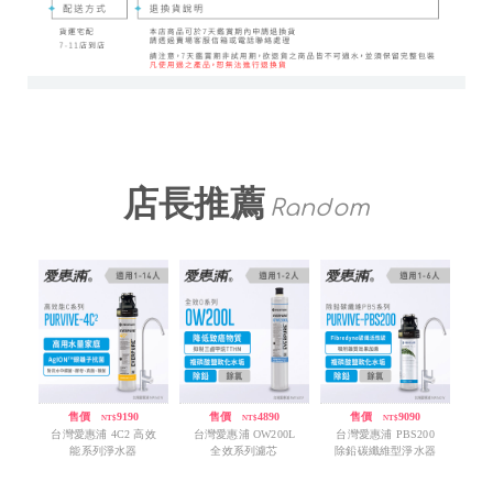
店長推薦
Random
售價
/
9190
售價
/
4890
售價
/
9090
NT$
NT$
NT$
台灣愛惠浦 4C2 高效
台灣愛惠浦 OW200L
台灣愛惠浦 PBS200
能系列淨水器
全效系列濾芯
除鉛碳纖維型淨水器