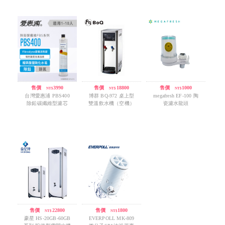
售價
/
3990
售價
/
18800
售價
/
1000
NT$
NT$
NT$
台灣愛惠浦 PBS400
博群 BQ-972 桌上型
megafresh EF-100 陶
除鉛碳纖維型濾芯
雙溫飲水機（空機）
瓷濾水龍頭
售價
/
22800
售價
/
1800
NT$
NT$
豪星 HS-20GB-60GB
EVERPOLL MK-809