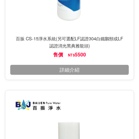
百振 CS-15淨水系統(另可選配LF認證304白鐵鵝頸或LF
認證消光黑典雅龍頭)
售價
5500
NT$
詳細介紹