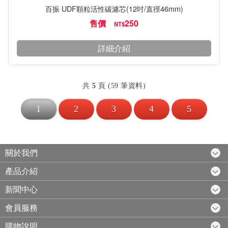
百振 UDF顆粒活性碳濾芯(12吋/直徑46mm)
售價
250
NT$
詳細介紹
共
5
頁 (59 筆資料)
1
2
3
4
5
關於我們
產品介紹
新聞中心
會員服務
購物說明