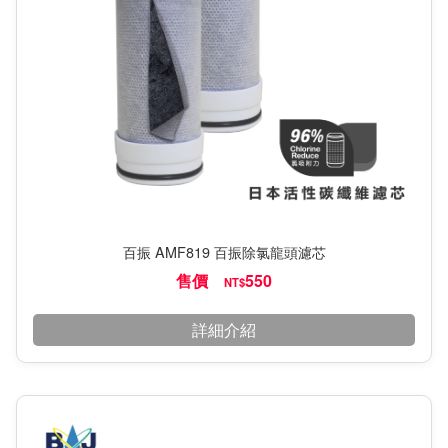
百振 AMF819 百振除氯龍頭濾芯
售價
550
NT$
詳細介紹