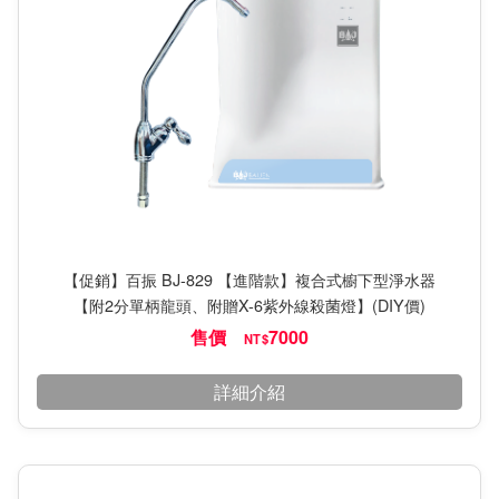
【促銷】百振 BJ-829 【進階款】複合式櫥下型淨水器
【附2分單柄龍頭、附贈X-6紫外線殺菌燈】(DIY價)
售價
7000
NT$
詳細介紹