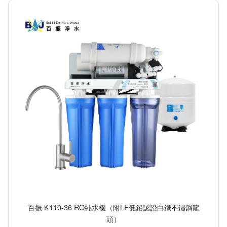
百振 K110-36 RO純水機（附LF低鉛認證白鐵不鏽鋼龍
頭）