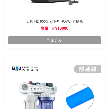
百振 N2-600G 廚下型 RO純水直輸機
售價
13000
NT$
詳細介紹