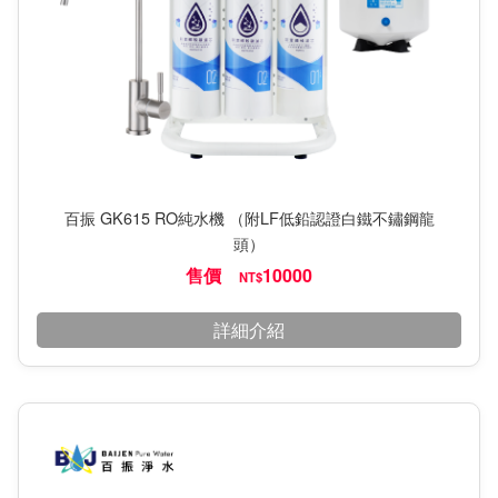
百振 GK615 RO純水機 （附LF低鉛認證白鐵不鏽鋼龍
頭）
售價
10000
NT$
詳細介紹