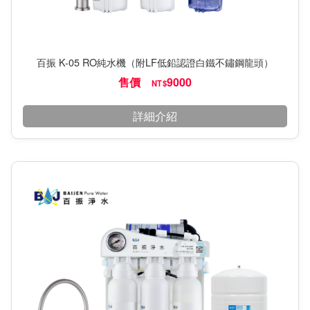
百振 K-05 RO純水機（附LF低鉛認證白鐵不鏽鋼龍頭）
售價
9000
NT$
詳細介紹