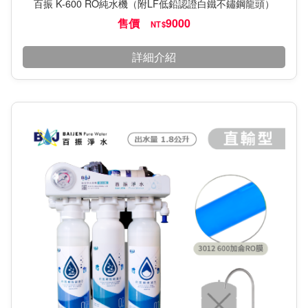
百振 K-600 RO純水機（附LF低鉛認證白鐵不鏽鋼龍頭）
售價
9000
NT$
詳細介紹