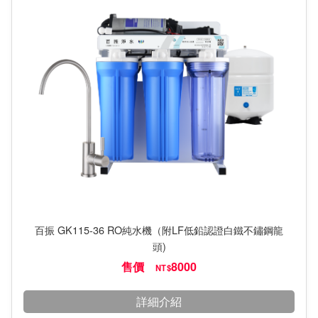
百振 GK115-36 RO純水機（附LF低鉛認證白鐵不鏽鋼龍
頭)
售價
8000
NT$
詳細介紹