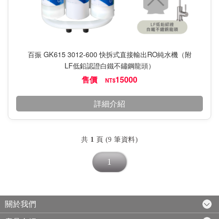
百振 GK615 3012-600 快拆式直接輸出RO純水機（附
LF低鉛認證白鐵不鏽鋼龍頭）
售價
15000
NT$
詳細介紹
共
1
頁 (9 筆資料)
1
關於我們