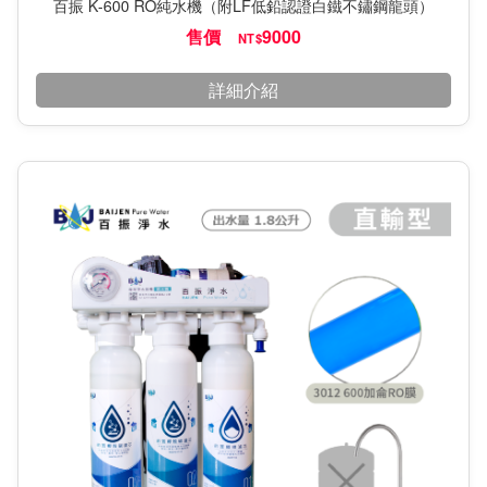
百振 K-600 RO純水機（附LF低鉛認證白鐵不鏽鋼龍頭）
售價
9000
NT$
詳細介紹