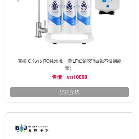
百振 GK615 RO純水機 （附LF低鉛認證白鐵不鏽鋼龍
頭）
售價
10000
NT$
詳細介紹