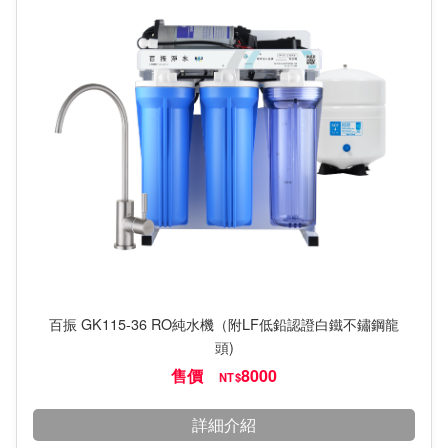
百振 GK115-36 RO純水機（附LF低鉛認證白鐵不鏽鋼龍
頭)
售價
8000
NT$
詳細介紹