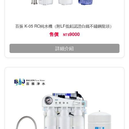
百振 K-05 RO純水機（附LF低鉛認證白鐵不鏽鋼龍頭）
售價
9000
NT$
詳細介紹