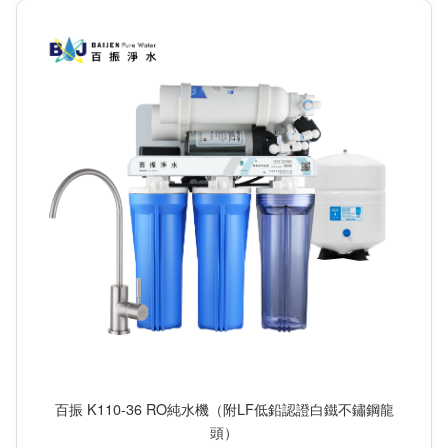
百振 K110-36 RO純水機（附LF低鉛認證白鐵不鏽鋼龍
頭）