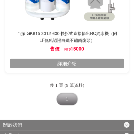
百振 GK615 3012-600 快拆式直接輸出RO純水機（附
LF低鉛認證白鐵不鏽鋼龍頭）
售價
15000
NT$
詳細介紹
共
1
頁 (9 筆資料)
1
關於我們