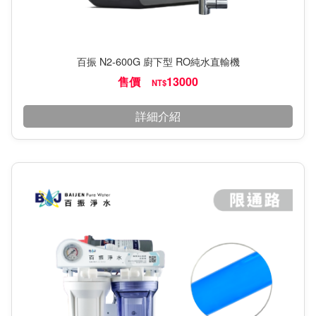
百振 N2-600G 廚下型 RO純水直輸機
售價
13000
NT$
詳細介紹