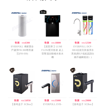
售價
/
6300
售價
/
18800
售價
/
12500
NT$
NT$
NT$
EVERPOLL 傳家寶全
【居里牌 】LUMI
EVERPOLL DCP-
戶濾淨FH-300專用濾
FLOW星河飲者 桌上
3004全效完美版淨水
芯(FH-030)
型雙溫自動補水飲水
系統(附LF低鉛認證白
機
鐵不鏽鋼龍頭）)
售價
/
54950
售價
/
35000
售價
/
29800
NT$
NT$
NT$
【新奇盒子 SCBox】
EVERPOLL EVB-
【新奇盒子 SCBox】