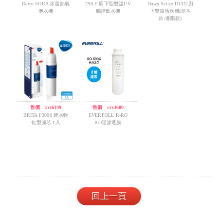
Dawn SODA 冰溫熱氣
298-E 廚下型雙溫UV
Dawn Serice D1/D2廚
泡⽔機
觸控飲水機
下雙溫熱飲機(基本
款/進階款)
售價
/
6199
售價
/
3600
NT$
NT$
BRITA P3000 硬水軟
EVERPOLL R-RO
化型濾芯 1入
RO逆滲透膜
回上一頁