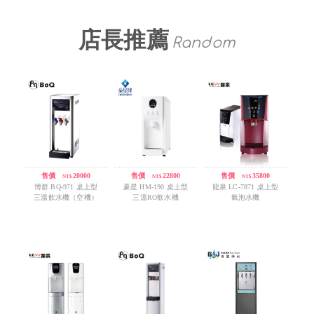
店長推薦
Random
售價
/
20000
售價
/
22800
售價
/
35800
NT$
NT$
NT$
博群 BQ-971 桌上型
豪星 HM-190 桌上型
龍泉 LC-7871 桌上型
三溫飲水機（空機）
三溫RO飲水機
氣泡水機