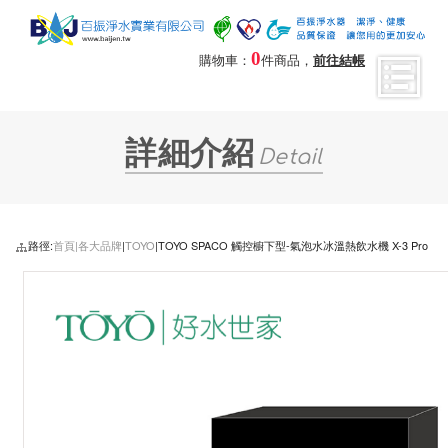
0
購物車：
件商品，
前往結帳
詳細介紹
Detail
路徑:
首頁|
各大品牌
|
TOYO
|TOYO SPACO 觸控櫥下型-氣泡水冰溫熱飲水機 X-3 Pro