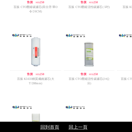
售價
/
250
售價
/
250
NT$
NT$
百振 CTO壓縮碳濾芯(四分牙/單O
百振 CTO壓縮活性碳濾芯( 5吋)
百振 K
令/26CM)
售價
/
250
售價
/
250
NT$
NT$
百振 K5633棉質纖維濾芯(大
百振 CTO壓縮活性碳濾芯(24公
百振 C
T/288mm)
分)
回到首頁
回上一頁