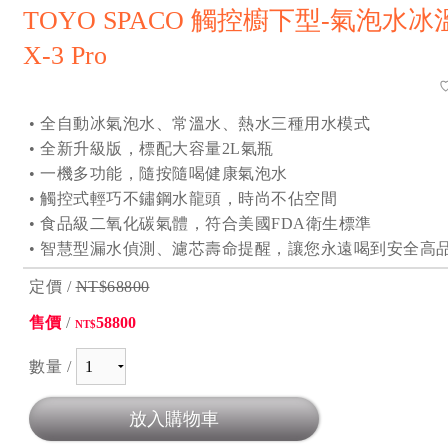
TOYO SPACO 觸控櫥下型-氣泡水
X-3 Pro
• 全自動冰氣泡水、常溫水、熱水三種用水模式
• 全新升級版，標配大容量2L氣瓶
• 一機多功能，隨按隨喝健康氣泡水
• 觸控式輕巧不鏽鋼水龍頭，時尚不佔空間
• 食品級二氧化碳氣體，符合美國FDA衛生標準
• 智慧型漏水偵測、濾芯壽命提醒，讓您永遠喝到安全高
定價 /
NT$68800
售價
/
58800
NT$
數量 /