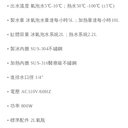
•
出水溫度 氣泡水5℃-10℃；熱水50℃ -100℃ (±5℃)
•
製水量 冰氣泡水量達每小時5L；加熱量達每小時10L
•
缸體容量 冰氣泡水系統2L；熱水系統2.2L
•
製冰內膽 SUS-304不鏽鋼
•
加熱內膽 SUS-316醫療級不鏽鋼
•
進排水口徑 1/4"
•
電壓 AC110V/60HZ
•
功率 800Ｗ
•
標準配件 2L氣瓶