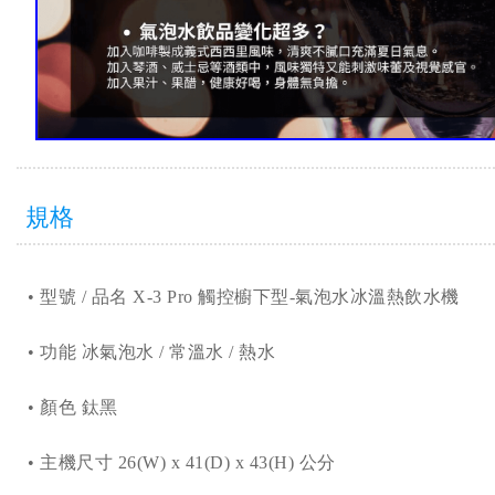
規格
•
型號 / 品名 X-3 Pro 觸控櫥下型-氣泡水冰溫熱飲水機
•
功能 冰氣泡水 / 常溫水 / 熱水
•
顏色 鈦黑
•
主機尺寸 26(W) x 41(D) x 43(H) 公分