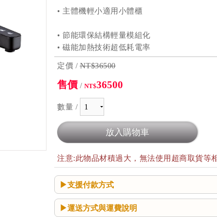
• 主體機輕小適用小體櫃
• 節能環保結構輕量模組化
• 磁能加熱技術超低耗電率
定價 /
NT$36500
售價
36500
/
NT$
數量 /
注意:此物品材積過大，無法使用超商取貨等
支援付款方式
運送方式與運費說明