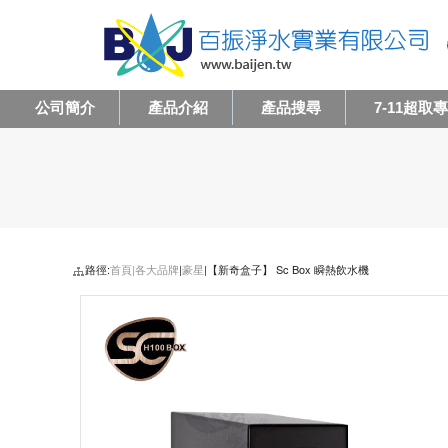
公司簡介
產品介紹
產品搜尋
7-11超取
路徑:
首頁|
各大品牌
|
豪星
|【新奇盒子】 Sc Box 瞬熱飲水機