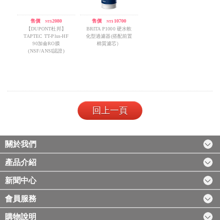
售價
/
2080
售價
/
10700
NT$
NT$
【DUPONT杜邦】
BRITA P1000 硬水軟
TAPTEC TT-Plus-HF
化型過濾器(搭配前置
90加侖RO膜
棉質濾芯）
(NSF/ANSI認證)
回上一頁
關於我們
產品介紹
新聞中心
會員服務
購物說明