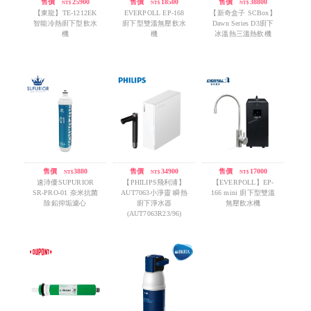
售價
/
25900
售價
/
18500
售價
/
38800
NT$
NT$
NT$
【東龍】TE-1212EK
EVERPOLL EP-168
【新奇盒子 SCBox】
智能冷熱廚下型飲水
廚下型雙溫無壓飲水
Dawn Series D3廚下
機
機
冰溫熱三溫熱飲機
售價
/
3880
售價
/
34900
售價
/
17000
NT$
NT$
NT$
速沛優SUPURIOR
【PHILIPS飛利浦】
【EVERPOLL】EP-
SR-PRO-01 奈米抗菌
AUT7063小淨靈 瞬熱
166 mini 廚下型雙溫
除鉛抑垢濾心
廚下淨水器
無壓飲水機
(AUT7063R23/96)