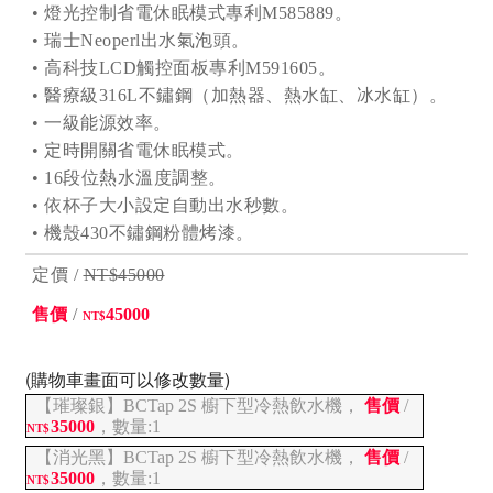
• 燈光控制省電休眠模式專利M585889。
• 瑞士Neoperl出水氣泡頭。
• 高科技LCD觸控面板專利M591605。
• 醫療級316L不鏽鋼（加熱器、熱水缸、冰水缸）。
• 一級能源效率。
• 定時開關省電休眠模式。
• 16段位熱水溫度調整。
• 依杯子大小設定自動出水秒數。
• 機殼430不鏽鋼粉體烤漆。
定價 /
NT$45000
售價
/
45000
NT$
(購物車畫面可以修改數量)
【璀璨銀】BCTap 2S 櫥下型冷熱飲水機，
售價
/
35000
，數量:1
NT$
【消光黑】BCTap 2S 櫥下型冷熱飲水機，
售價
/
35000
，數量:1
NT$