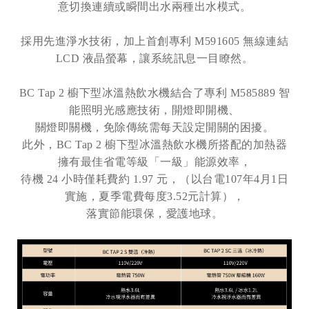
意切換連續或瞬間出水兩種出水模式。
採用先進淨水技術，加上首創專利 M591605 無線連結
LCD 液晶螢幕，讓系統訊息一目瞭然。
BC Tap 2 櫥下型冰溫熱飲水機結合了專利 M585889 智
能照明光感應技術，開燈即開機、
關燈即關機，免除傳統需每天設定開關的困擾。
此外，BC Tap 2 櫥下型冰溫熱飲水機所搭配的加熱器
擁有最佳省電等級「一級」能源效率，
待機 24 小時僅耗費約 1.97 元，（以台電107年4月1日
實施，夏季電費每度3.52元計算），
落實節能環保，愛護地球。