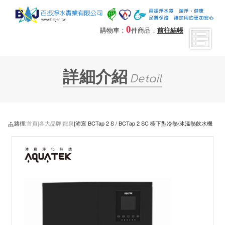
0
購物車：
件商品，
前往結帳
詳細介紹
Detail
路徑:
首頁|
各大品牌
|
龍泉
|沛宸 BCTap 2 S / BCTap 2 SC 櫥下型冷熱/冰溫熱飲水機