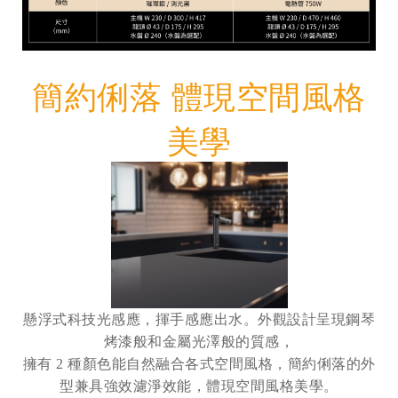
簡約俐落 體現空間風格
美學
懸浮式科技光感應，揮手感應出水。外觀設計呈現鋼琴
烤漆般和金屬光澤般的質感，
擁有 2 種顏色能自然融合各式空間風格，簡約俐落的外
型兼具強效濾淨效能，體現空間風格美學。