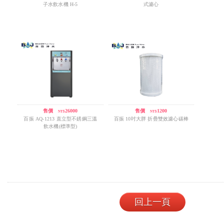
子水飲水機 H-5
式濾心
售價
/
26000
售價
/
1200
NT$
NT$
百振 AQ-1213 直立型不銹鋼三溫
百振 10吋大胖 折疊雙效濾心碳棒
飲水機(標準型)
回上一頁