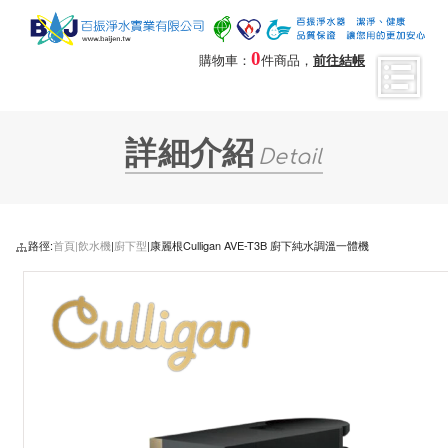
0
購物車：
件商品，
前往結帳
詳細介紹
Detail
路徑:
首頁|
飲水機
|
廚下型
|康麗根Culligan AVE-T3B 廚下純水調溫一體機