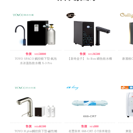
售價
/
58800
售價
/
36500
NT$
NT$
TOYO SPACO 觸控櫥下型-氣泡
【新奇盒子】 Sc Box 瞬熱飲水機
康麗根Cu
水冰溫熱飲水機 X-3 Pro
售價
/
46500
售價
/
800
NT$
NT$
TOYO H plus觸控廚下型-鹼性離
名豐奈米 668-CRT 小T奈米複合
東龍 