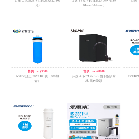
百振 CTO壓縮活性碳濾芯(22.5公
百振 PP標準棉質濾芯(10吋/直徑
百振 
分)
61mm/5Micron)
售價
/
3500
售價
/
28000
NT$
NT$
NSF58認證 3012 RO膜（600加
沛辰 AQ-3212NB-B 櫥下型飲水
EVERP
侖）
機/黑色龍頭