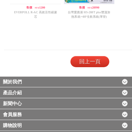
售價
/
1200
售價
/
28990
NT$
NT$
EVERPOLL R-AC 高效活性碳濾
台灣愛惠浦 HS-288T plus雙溫加
芯
熱系統+4H²生飲系統(單管)
回上一頁
關於我們
產品介紹
新聞中心
會員服務
購物說明