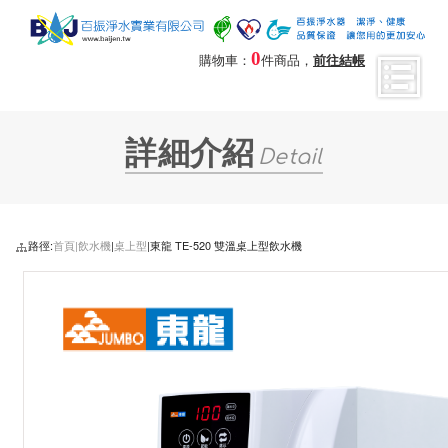
0
購物車：
件商品，
前往結帳
詳細介紹
Detail
路徑:
首頁|
飲水機
|
桌上型
|東龍 TE-520 雙溫桌上型飲水機