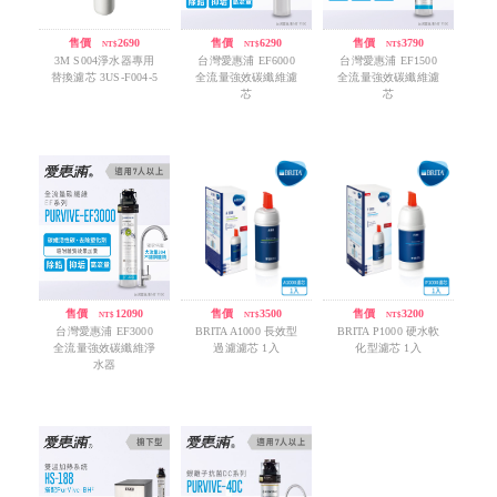
售價
/
2690
售價
/
6290
售價
/
3790
NT$
NT$
NT$
3M S004淨水器專用
台灣愛惠浦 EF6000
台灣愛惠浦 EF1500
替換濾芯 3US-F004-5
全流量強效碳纖維濾
全流量強效碳纖維濾
芯
芯
售價
/
12090
售價
/
3500
售價
/
3200
NT$
NT$
NT$
台灣愛惠浦 EF3000
BRITA A1000 長效型
BRITA P1000 硬水軟
全流量強效碳纖維淨
過濾濾芯 1入
化型濾芯 1入
水器