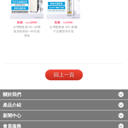
售價
/
20990
售價
/
9390
NT$
NT$
台灣愛惠浦 HS-188雙
台灣愛惠浦 4DC 銀離
溫加熱系統+4H²生飲
子抗菌型淨水器
系統
回上一頁
關於我們
產品介紹
新聞中心
會員服務