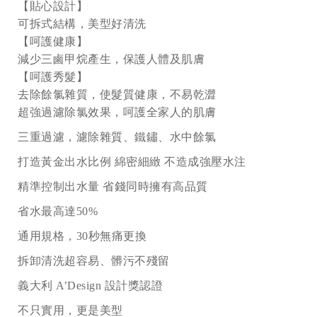
【貼心設計】
可拆式結構，美型好清洗
【呵護健康】
減少三鹵甲烷產生，保護人體及肌膚
【呵護秀髮】
去除餘氯雜質，使髮質健康，不易乾澀
超強過濾除氯效果，呵護全家人的肌膚
三重過濾，濾除雜質、鐵鏽、水中餘氯
打造黃金出水比例 綿密細緻 不造成強壓水注
精準控制出水量 省錢同時擁有高品質
省水最高達50%
通用規格，30秒無痛更換
拆卸清洗超容易、髒污不殘留
義大利 A’Design 設計獎認證
不只實用，更是美型