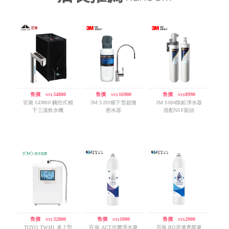
售價
/
34800
售價
/
16900
售價
/
8990
NT$
NT$
NT$
宮黛 GD800 觸控式櫥
3M S201櫥下型超微
3M S004除鉛淨水器
下三溫飲水機
密水器
搭配NSF龍頭
售價
/
32800
售價
/
1800
售價
/
2000
NT$
NT$
NT$
TOYO TW-H1 桌上型
百振 ACT抗菌淨水濾
百振 RO逆滲透膜濾