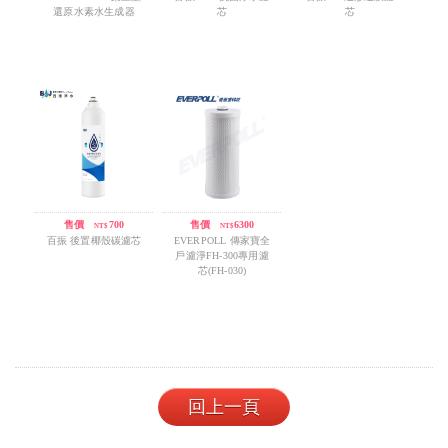
還原水素水生成器
芯
芯
售價
/
700
售價
/
6300
NT$
NT$
百振 後置椰殼碳濾芯
EVERPOLL 傳家寶全
戶濾淨FH-300專用濾
芯(FH-030)
回上一頁