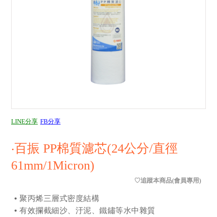
LINE分享
FB分享
‧百振 PP棉質濾芯(24公分/直徑
61mm/1Micron)
⦁ 聚丙烯三層式密度結構
⦁ 有效攔截細沙、汙泥、鐵鏽等水中雜質