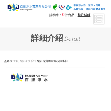
0
購物車：
件商品，
前往結帳
詳細介紹
Detail
路徑:
首頁|
百振淨水系列
|百振 棉質纖維濾芯(6吋小T)