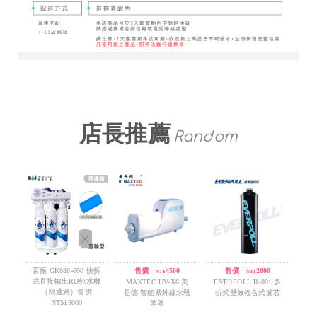
店長推薦
Random
百振 GK888-600 快拆
售價
/
4500
售價
/
2800
NT$
NT$
式直接輸出RO純水機
MAXTEC UV-X6 美
EVERPOLL R-001 多
（限通路）售價
是德 智能紫外線水殺
折式雙效複合式濾芯
NT$15000
菌器