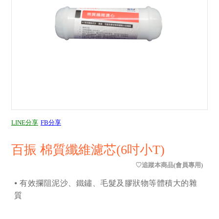
LINE分享
FB分享
百振 棉質纖維濾芯(6吋小T)
⦁ 有效攔阻泥沙、鐵鏽、毛髮及膠狀物等體積大的雜
質