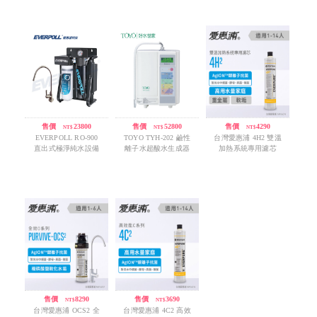
售價
/
23800
售價
/
52800
售價
/
4290
NT$
NT$
NT$
EVERPOLL RO-900
TOYO TYH-202 鹼性
台灣愛惠浦 4H2 雙溫
直出式極淨純水設備
離子水超酸水生成器
加熱系統專用濾芯
售價
/
8290
售價
/
3690
NT$
NT$
台灣愛惠浦 OCS2 全
台灣愛惠浦 4C2 高效