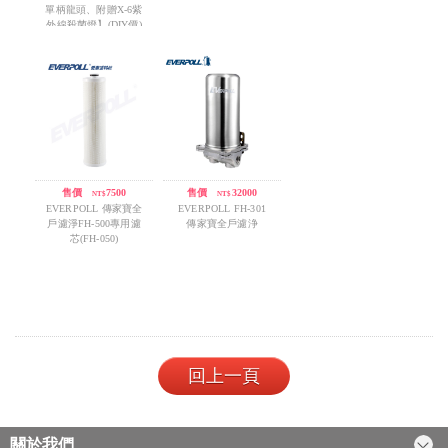
單柄龍頭、附贈X-6紫
外線殺菌燈】(DIY價)
售價
/
7500
售價
/
32000
NT$
NT$
EVERPOLL 傳家寶全
EVERPOLL FH-301
戶濾淨FH-500專用濾
傳家寶全戶濾浄
芯(FH-050)
回上一頁
關於我們