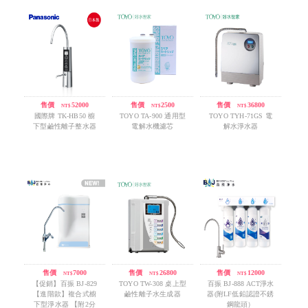
售價
/
52000
售價
/
2500
售價
/
36800
NT$
NT$
NT$
國際牌 TK-HB50 櫥
TOYO TA-900 通用型
TOYO TYH-71GS 電
下型鹼性離子整水器
電解水機濾芯
解水淨水器
售價
/
7000
售價
/
26800
售價
/
12000
NT$
NT$
NT$
【促銷】百振 BJ-829
TOYO TW-308 桌上型
百振 BJ-888 ACT淨水
【進階款】複合式櫥
鹼性離子水生成器
器(附LF低鉛認證不銹
下型淨水器 【附2分
鋼龍頭）