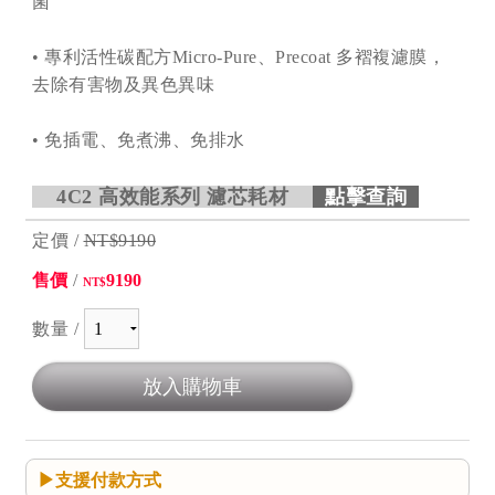
菌
• 專利活性碳配方Micro-Pure、Precoat 多褶複濾膜，
去除有害物及異色異味
• 免插電、免煮沸、免排水
4C2 高效能系列 濾芯耗材
點擊查詢
定價 /
NT$9190
售價
/
9190
NT$
數量 /
支援付款方式