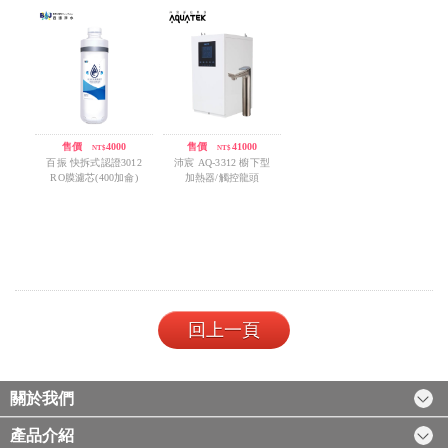
售價
/
4000
售價
/
41000
NT$
NT$
百振 快拆式認證3012
沛宸 AQ-3312 櫥下型
RO膜濾芯(400加侖)
加熱器/觸控龍頭
回上一頁
關於我們
產品介紹