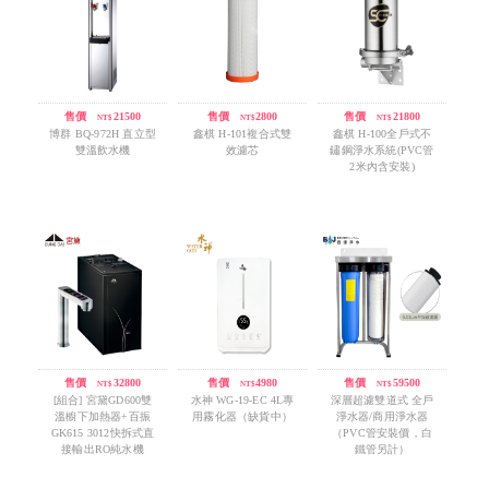
售價
/
21500
售價
/
2800
售價
/
21800
NT$
NT$
NT$
博群 BQ-972H 直立型
鑫棋 H-101複合式雙
鑫棋 H-100全戶式不
雙溫飲水機
效濾芯
鏽鋼淨水系統(PVC管
2米內含安裝)
售價
/
32800
售價
/
4980
售價
/
59500
NT$
NT$
NT$
[組合] 宮黛GD600雙
水神 WG-19-EC 4L專
深層超濾雙道式 全戶
溫櫥下加熱器+百振
用霧化器（缺貨中）
淨水器/商用淨水器
GK615 3012快拆式直
（PVC管安裝價，白
接輸出RO純水機
鐵管另計）