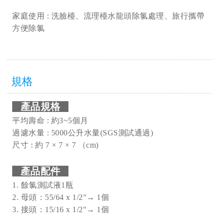
家庭使用 : 洗臉檯、流理檯水龍頭除氯處理、旅行攜帶
方便除氯
規格
產品規格
平均壽命 : 約3~5個月
過濾水量 : 5000公升水量(SGS測試通過)
尺寸 : 約 7 × 7 × 7 （cm)
產品配件
1. 餘氯測試液1瓶
2. 母頭：55/64 x 1/2"→ 1個
3. 接頭：15/16 x 1/2"→ 1個