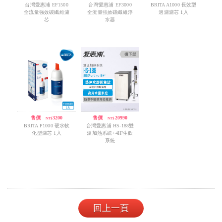
台灣愛惠浦 EF1500
台灣愛惠浦 EF3000
BRITA A1000 長效型
全流量強效碳纖維濾
全流量強效碳纖維淨
過濾濾芯 1入
芯
水器
售價
/
3200
售價
/
20990
NT$
NT$
BRITA P1000 硬水軟
台灣愛惠浦 HS-188雙
化型濾芯 1入
溫加熱系統+4H²生飲
系統
回上一頁