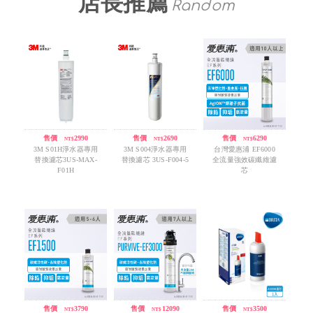
店長推薦
Random
售價
/
2990
售價
/
2690
售價
/
6290
NT$
NT$
NT$
3M S01H淨水器專用
3M S004淨水器專用
台灣愛惠浦 EF6000
替換濾芯3US-MAX-
替換濾芯 3US-F004-5
全流量強效碳纖維濾
F01H
芯
售價
/
3790
售價
/
12090
售價
/
3500
NT$
NT$
NT$