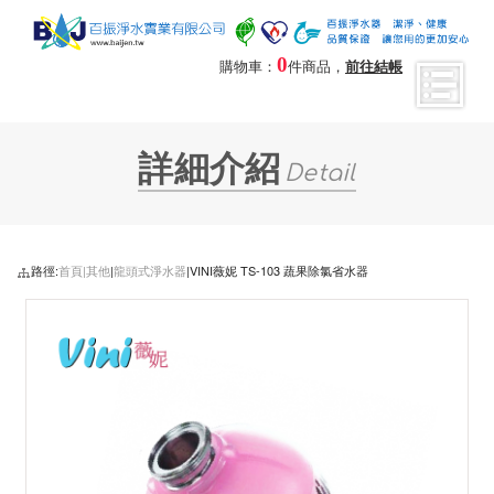
0
購物車：
件商品，
前往結帳
詳細介紹
Detail
路徑:
首頁|
其他
|
龍頭式淨水器
|VINI薇妮 TS-103 蔬果除氯省水器