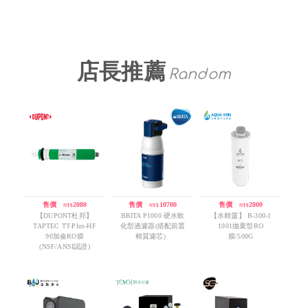
店長推薦
Random
售價
/
2080
售價
/
10700
售價
/
2800
NT$
NT$
NT$
【DUPONT杜邦】
BRITA P1000 硬水軟
【水精靈】 B-300-1
TAPTEC TT-Plus-HF
化型過濾器(搭配前置
1901拋棄型RO
90加侖RO膜
棉質濾芯）
膜/500G
(NSF/ANSI認證)