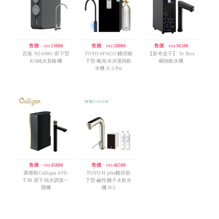
售價
/
13000
售價
/
58800
售價
/
36500
NT$
NT$
NT$
百振 N2-600G 廚下型
TOYO SPACO 觸控櫥
【新奇盒子】 Sc Box
RO純水直輸機
下型-氣泡水冰溫熱飲
瞬熱飲水機
水機 X-3 Pro
售價
/
45800
售價
/
46500
NT$
NT$
康麗根Culligan AVE-
TOYO H plus觸控廚
T3B 廚下純水調溫一
下型-鹼性離子水飲水
體機
機 H-5