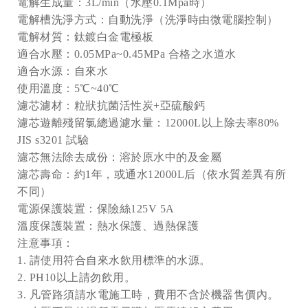
電解生成量：3L/min（水壓0.1Mpa時）
電解槽洗淨方式：自動洗淨（洗淨時由微電腦控制）
電解材質：鈦鍍白金電極板
適合水壓：0.05MPa~0.45MPa 合格之水道水
適合水源：自來水
使用溫度：5℃~40℃
濾芯濾材：粒狀抗菌活性炭+亞硫酸鈣
濾芯遊離殘留氯總過濾水量：12000L以上除去率80%
JIS s3201 試驗
濾芯無法除去成份：溶於原水中的及金屬
濾芯壽命：約1年，或通水12000L后（依水質差異有所
不同）
電源保護裝置：保險絲125V 5A
溫度保護裝置：熱水保護、過熱保護
注意事項：
1. 請使用符合自來水飲用標準的水源。
2. PH10以上請勿飲用。
3. 凡管路須請水電施工時，費用不含於機器售價內。